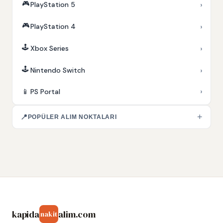
🎮
›
PlayStation 5
🎮
›
PlayStation 4
🕹️
›
Xbox Series
🕹️
›
Nintendo Switch
›
📱
PS Portal
+
📍
POPÜLER ALIM NOKTALARI
kapida
alim.com
nakit