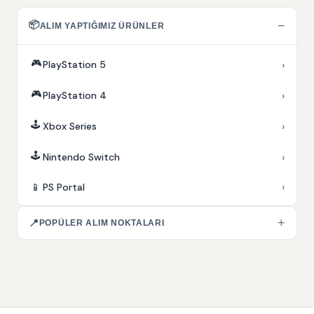
📦
−
ALIM YAPTIĞIMIZ ÜRÜNLER
🎮
›
PlayStation 5
🎮
›
PlayStation 4
🕹️
›
Xbox Series
🕹️
›
Nintendo Switch
›
📱
PS Portal
+
📍
POPÜLER ALIM NOKTALARI