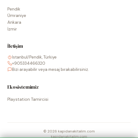
Pendik
Ümraniye
Ankara
İzmir
İletişim
İstanbul/Pendik, Türkiye
+905334466320
Bizi arayabilir veya mesaj bırakabilirsiniz.
Ekosistemimiz
Playstation Tamircisi
©
2026
kapidanakitalim.com
kapidanakitalim.com