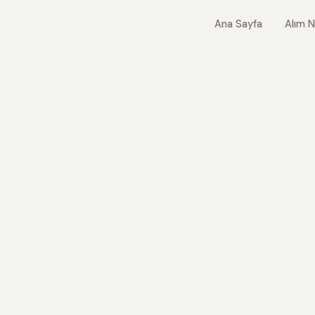
Ana Sayfa
Alım N