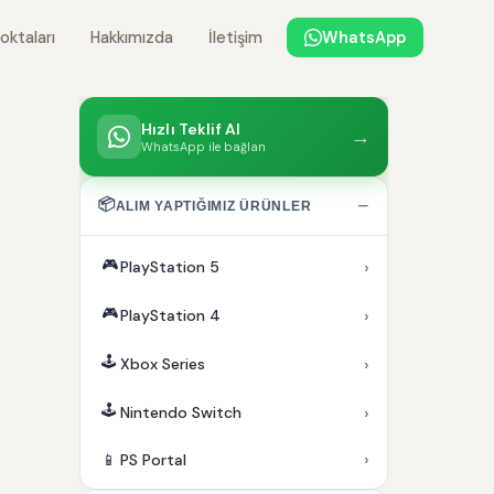
oktaları
Hakkımızda
İletişim
WhatsApp
Hızlı Teklif Al
→
WhatsApp ile bağlan
📦
−
ALIM YAPTIĞIMIZ ÜRÜNLER
🎮
›
PlayStation 5
🎮
›
PlayStation 4
🕹️
›
Xbox Series
🕹️
›
Nintendo Switch
›
📱
PS Portal