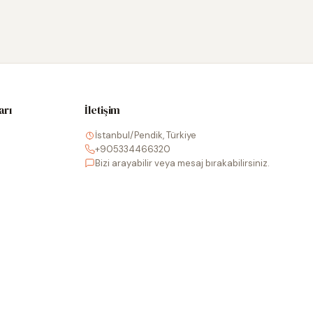
arı
İletişim
İstanbul/Pendik, Türkiye
+905334466320
Bizi arayabilir veya mesaj bırakabilirsiniz.