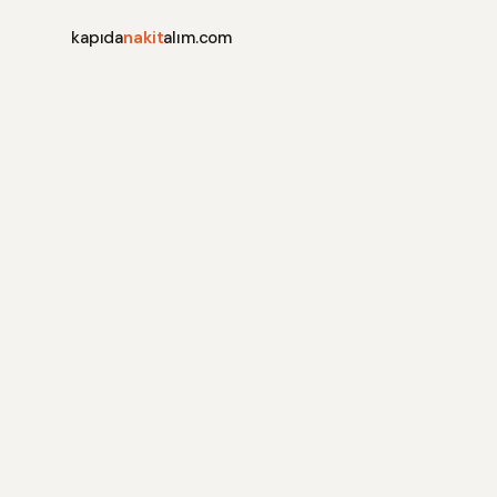
kapıda
nakit
alım.com