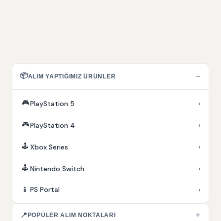
📦
−
ALIM YAPTIĞIMIZ ÜRÜNLER
🎮
›
PlayStation 5
🎮
›
PlayStation 4
🕹️
›
Xbox Series
🕹️
›
Nintendo Switch
›
📱
PS Portal
+
📍
POPÜLER ALIM NOKTALARI