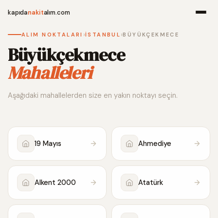
kapıda
nakit
alım.com
›
›
ALIM NOKTALARI
İSTANBUL
BÜYÜKÇEKMECE
Menü
Büyükçekmece
Mahalleleri
Ana Sayfa
Aşağıdaki mahallelerden size en yakın noktayı seçin.
Alım Noktala
Hakkımızda
19 Mayıs
Ahmediye
İletişim
Alkent 2000
Atatürk
WhatsApp 