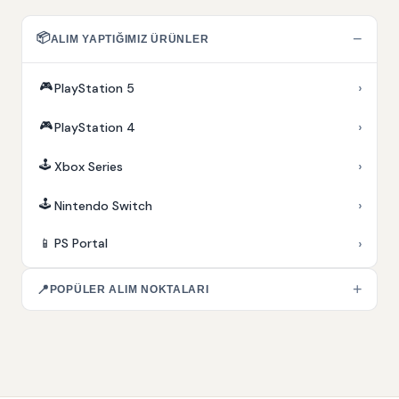
📦
−
ALIM YAPTIĞIMIZ ÜRÜNLER
🎮
›
PlayStation 5
🎮
›
PlayStation 4
🕹️
›
Xbox Series
🕹️
›
Nintendo Switch
›
📱
PS Portal
+
📍
POPÜLER ALIM NOKTALARI