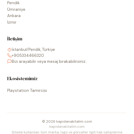
Pendik
Ümraniye
Ankara
İzmir
İletişim
İstanbul/Pendik, Türkiye
+905334466320
Bizi arayabilir veya mesaj bırakabilirsiniz.
Ekosistemimiz
Playstation Tamircisi
©
2026
kapidanakitalim.com
kapidanakitalim.com
Sitede kullanılan tüm marka, logo ve görseller ilgili hak sahiplerine