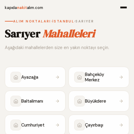
kapıda
nakit
alım.com
›
›
ALIM NOKTALARI
İSTANBUL
SARIYER
Menü
Sarıyer
Mahalleleri
Aşağıdaki mahallelerden size en yakın noktayı seçin.
Ana Sayfa
Alım Noktala
Bahçeköy
Ayazağa
Merkez
Hakkımızda
İletişim
Baltalimanı
Büyükdere
WhatsApp 
Cumhuriyet
Çayırbaşı