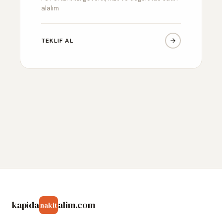
alalım
TEKLIF AL
kapida
alim.com
nakit