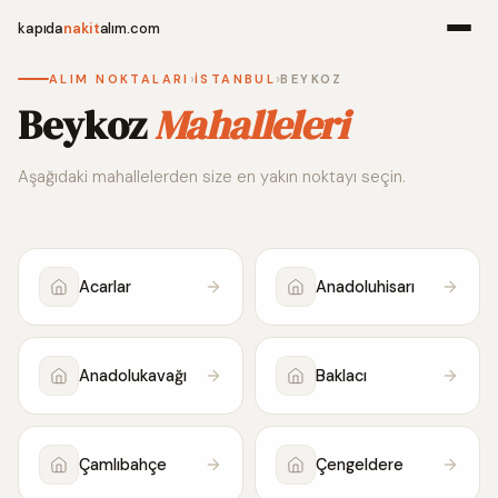
kapıda
nakit
alım.com
›
›
ALIM NOKTALARI
İSTANBUL
BEYKOZ
Menü
Beykoz
Mahalleleri
Aşağıdaki mahallelerden size en yakın noktayı seçin.
Ana Sayfa
Alım Noktala
Acarlar
Anadoluhisarı
Hakkımızda
İletişim
Anadolukavağı
Baklacı
WhatsApp 
Çamlıbahçe
Çengeldere