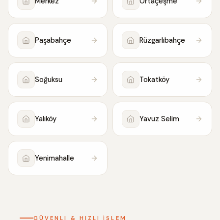
Merkez
Ortaçeşme
Paşabahçe
Rüzgarlıbahçe
Soğuksu
Tokatköy
Yalıköy
Yavuz Selim
Yenimahalle
GÜVENLI & HIZLI İŞLEM