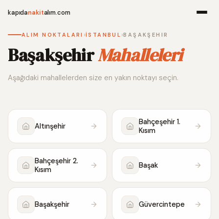
kapıda
nakit
alım.com
›
›
ALIM NOKTALARI
İSTANBUL
BAŞAKŞEHIR
Menü
Başakşehir
Mahalleleri
Aşağıdaki mahallelerden size en yakın noktayı seçin.
Ana Sayfa
Alım Noktala
Bahçeşehir 1.
Altınşehir
Kısım
Hakkımızda
İletişim
Bahçeşehir 2.
Başak
Kısım
WhatsApp 
Başakşehir
Güvercintepe