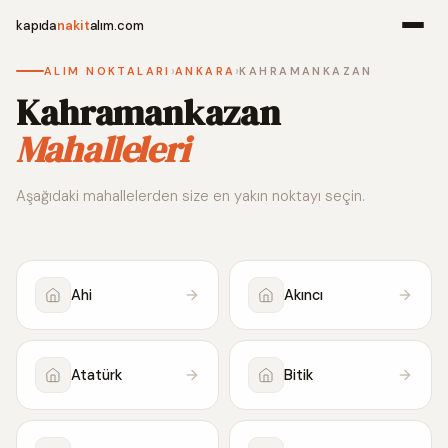
kapıda
nakit
alım.com
›
›
ALIM NOKTALARI
ANKARA
KAHRAMANKAZAN
Menü
Kahramankazan
Mahalleleri
Ana Sayfa
Aşağıdaki mahallelerden size en yakın noktayı seçin.
Alım Noktala
Hakkımızda
Ahi
Akıncı
İletişim
Atatürk
Bitik
WhatsApp 