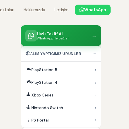
oktaları
Hakkımızda
İletişim
WhatsApp
Hızlı Teklif Al
→
WhatsApp ile bağlan
📦
−
ALIM YAPTIĞIMIZ ÜRÜNLER
🎮
›
PlayStation 5
🎮
›
PlayStation 4
🕹️
›
Xbox Series
🕹️
›
Nintendo Switch
›
📱
PS Portal