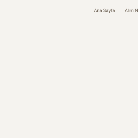
Ana Sayfa
Alım N