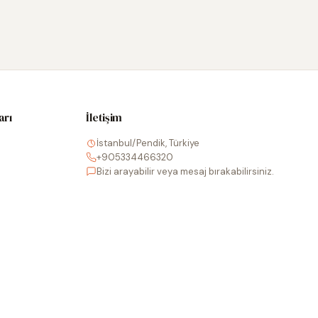
arı
İletişim
İstanbul/Pendik, Türkiye
+905334466320
Bizi arayabilir veya mesaj bırakabilirsiniz.