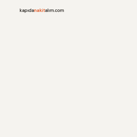
kapıda
nakit
alım.com