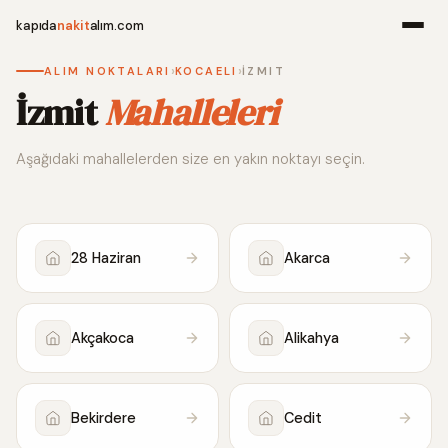
kapıda
nakit
alım.com
›
›
ALIM NOKTALARI
KOCAELI
İZMIT
Menü
İzmit
Mahalleleri
Aşağıdaki mahallelerden size en yakın noktayı seçin.
Ana Sayfa
Alım Noktala
28 Haziran
Akarca
Hakkımızda
İletişim
Akçakoca
Alikahya
WhatsApp 
Bekirdere
Cedit