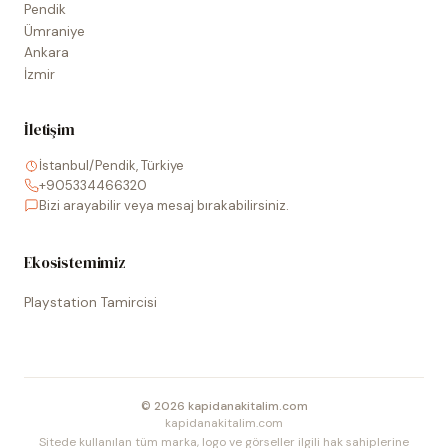
Pendik
Ümraniye
Ankara
İzmir
İletişim
İstanbul/Pendik, Türkiye
+905334466320
Bizi arayabilir veya mesaj bırakabilirsiniz.
Ekosistemimiz
Playstation Tamircisi
©
2026
kapidanakitalim.com
kapidanakitalim.com
Sitede kullanılan tüm marka, logo ve görseller ilgili hak sahiplerine