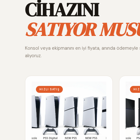
CİHAZINI
SATIYOR MUS
Konsol veya ekipmanını en iyi fiyata, anında ödemeyle 
alıyoruz.
HIZLI SATIŞ
HIZ