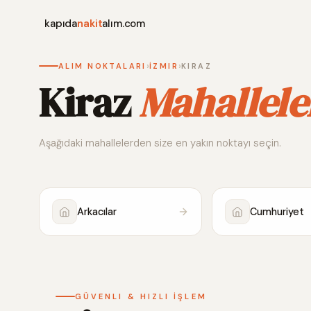
kapıda
nakit
alım.com
›
›
ALIM NOKTALARI
İZMIR
KIRAZ
Kiraz
Mahallele
Aşağıdaki mahallelerden size en yakın noktayı seçin.
Arkacılar
Cumhuriyet
GÜVENLI & HIZLI İŞLEM