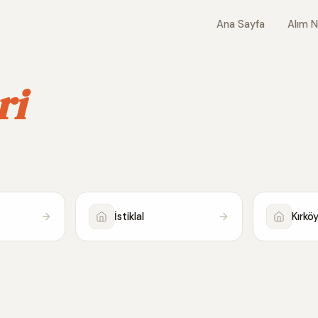
Ana Sayfa
Alım N
ri
İstiklal
Kırkö