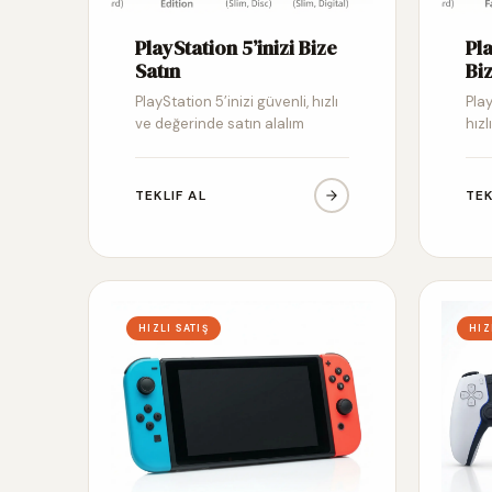
PlayStation 5’inizi Bize
Pl
Satın
Biz
PlayStation 5’inizi güvenli, hızlı
Pla
ve değerinde satın alalım
hızl
TEKLIF AL
TEK
HIZLI SATIŞ
HIZ