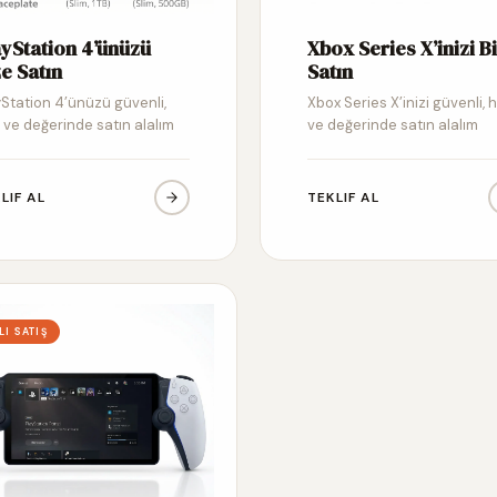
ayStation 4’ünüzü
Xbox Series X’inizi B
e Satın
Satın
yStation 4’ünüzü güvenli,
Xbox Series X’inizi güvenli, hı
ı ve değerinde satın alalım
ve değerinde satın alalım
LIF AL
TEKLIF AL
LI SATIŞ