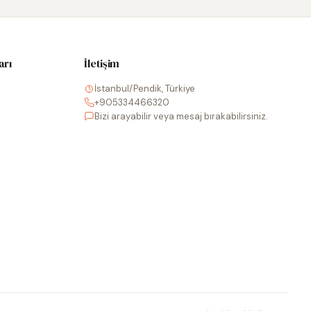
arı
İletişim
İstanbul/Pendik, Türkiye
+905334466320
Bizi arayabilir veya mesaj bırakabilirsiniz.