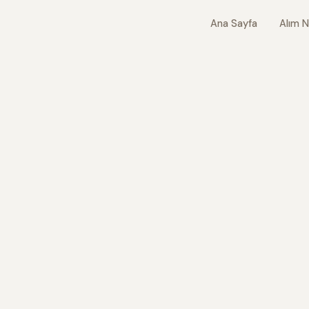
Ana Sayfa
Alım N