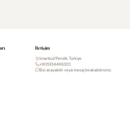
arı
İletişim
İstanbul/Pendik, Türkiye
+905334466320
Bizi arayabilir veya mesaj bırakabilirsiniz.