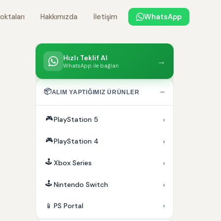
oktaları
Hakkımızda
İletişim
WhatsApp
Hızlı Teklif Al
→
WhatsApp ile bağlan
📦
−
ALIM YAPTIĞIMIZ ÜRÜNLER
🎮
›
PlayStation 5
🎮
›
PlayStation 4
🕹️
›
Xbox Series
🕹️
›
Nintendo Switch
›
📱
PS Portal