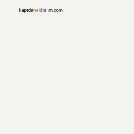
kapıda
nakit
alım.com