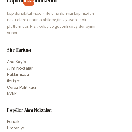
kapida
alim.com
nakit
kapidanakitalim.com, ile cihazlarınızı kapınızdan
nakit olarak satın alabileceğiniz güvenilir bir
platformdur. Hızlı, kolay ve güvenli satış deneyimi
sunar.
Site Haritası
Ana Sayfa
Alım Noktaları
Hakkımızda
İletişim
Çerez Politikası
KVKK
Popüler Alım Noktaları
Pendik
Ümraniye