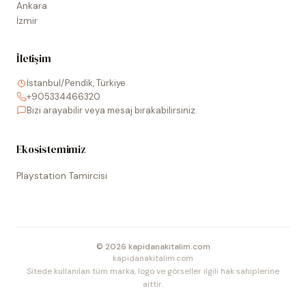
Ankara
İzmir
İletişim
İstanbul/Pendik, Türkiye
+905334466320
Bizi arayabilir veya mesaj bırakabilirsiniz.
Ekosistemimiz
Playstation Tamircisi
©
2026
kapidanakitalim.com
kapidanakitalim.com
Sitede kullanılan tüm marka, logo ve görseller ilgili hak sahiplerine
aittir.