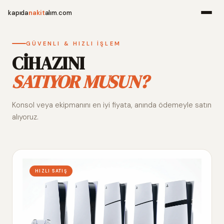
kapıda
nakit
alım.com
Menü
GÜVENLI & HIZLI İŞLEM
CİHAZINI
SATIYOR MUSUN?
Ana Sayfa
Konsol veya ekipmanını en iyi fiyata, anında ödemeyle satın
Alım Noktala
alıyoruz.
Hakkımızda
İletişim
HIZLI SATIŞ
WhatsApp 