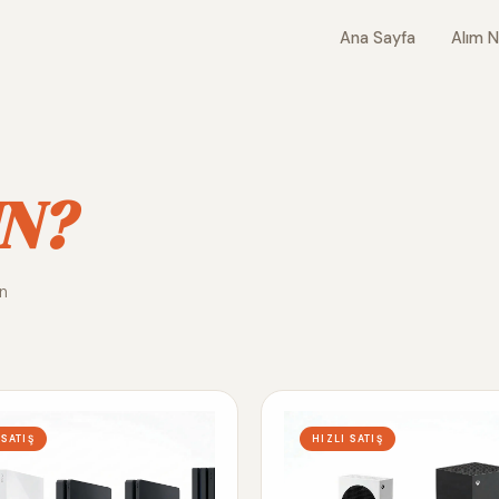
Ana Sayfa
Alım N
N?
ın
 SATIŞ
HIZLI SATIŞ