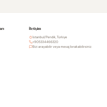
arı
İletişim
İstanbul/Pendik, Türkiye
+905334466320
Bizi arayabilir veya mesaj bırakabilirsiniz.