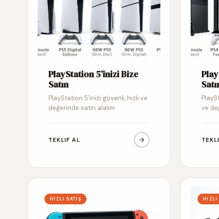
PlayStation 5’inizi Bize
Play
Satın
Satı
PlayStation 5’inizi güvenli, hızlı ve
PlaySt
değerinde satın alalım
ve de
TEKLIF AL
TEKL
HIZLI SATIŞ
HIZLI