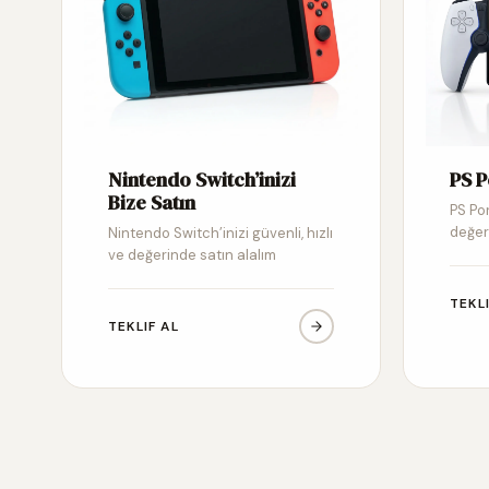
Nintendo Switch’inizi
PS P
Bize Satın
PS Por
değer
Nintendo Switch’inizi güvenli, hızlı
ve değerinde satın alalım
TEKL
TEKLIF AL