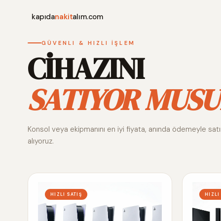
kapıda
nakit
alım.com
GÜVENLI & HIZLI İŞLEM
CİHAZINI
SATIYOR MUSU
Konsol veya ekipmanını en iyi fiyata, anında ödemeyle sat
alıyoruz.
HIZLI SATIŞ
HIZLI