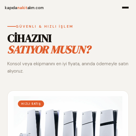
kapıda
nakit
alım.com
Menü
GÜVENLI & HIZLI İŞLEM
CİHAZINI
SATIYOR MUSUN?
Ana Sayfa
Konsol veya ekipmanını en iyi fiyata, anında ödemeyle satın
Alım Noktala
alıyoruz.
Hakkımızda
İletişim
HIZLI SATIŞ
WhatsApp 