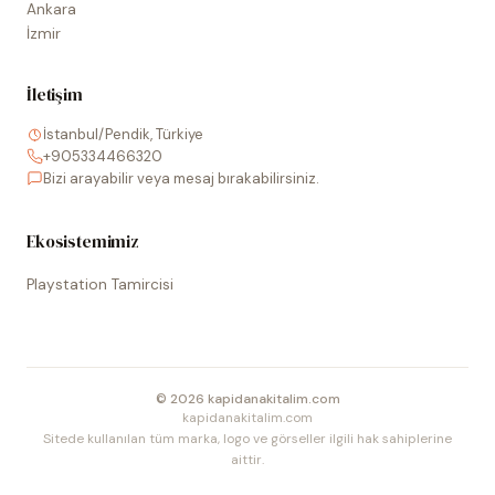
Ankara
İzmir
İletişim
İstanbul/Pendik, Türkiye
+905334466320
Bizi arayabilir veya mesaj bırakabilirsiniz.
Ekosistemimiz
Playstation Tamircisi
©
2026
kapidanakitalim.com
kapidanakitalim.com
Sitede kullanılan tüm marka, logo ve görseller ilgili hak sahiplerine
aittir.