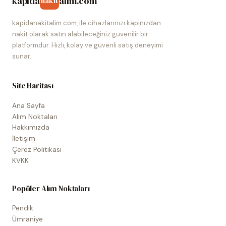
kapida
alim.com
nakit
kapidanakitalim.com, ile cihazlarınızı kapınızdan
nakit olarak satın alabileceğiniz güvenilir bir
platformdur. Hızlı, kolay ve güvenli satış deneyimi
sunar.
Site Haritası
Ana Sayfa
Alım Noktaları
Hakkımızda
İletişim
Çerez Politikası
KVKK
Popüler Alım Noktaları
Pendik
Ümraniye