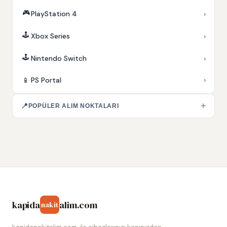
🎮
›
PlayStation 4
🕹️
›
Xbox Series
🕹️
›
Nintendo Switch
›
📱
PS Portal
+
📍
POPÜLER ALIM NOKTALARI
kapida
alim.com
nakit