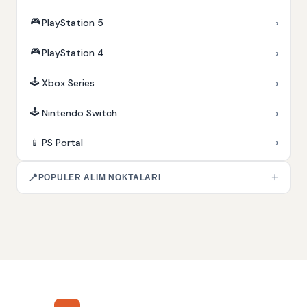
🎮
›
PlayStation 5
🎮
›
PlayStation 4
🕹️
›
Xbox Series
🕹️
›
Nintendo Switch
›
📱
PS Portal
+
📍
POPÜLER ALIM NOKTALARI