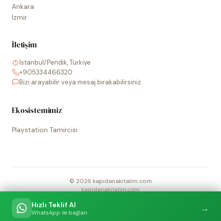
Ankara
İzmir
İletişim
İstanbul/Pendik, Türkiye
+905334466320
Bizi arayabilir veya mesaj bırakabilirsiniz.
Ekosistemimiz
Playstation Tamircisi
©
2026
kapidanakitalim.com
kapidanakitalim.com
Sitede kullanılan tüm marka, logo ve görseller ilgili hak sahiplerine
Hızlı Teklif Al
→
aittir.
WhatsApp ile bağlan