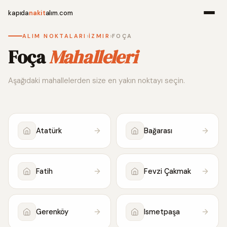
kapıda
nakit
alım.com
›
›
ALIM NOKTALARI
İZMIR
FOÇA
Menü
Foça
Mahalleleri
Aşağıdaki mahallelerden size en yakın noktayı seçin.
Ana Sayfa
Alım Noktala
Atatürk
Bağarası
Hakkımızda
İletişim
Fatih
Fevzi Çakmak
WhatsApp 
Gerenköy
Ismetpaşa