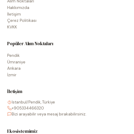
Alım Noktaları
Hakkımızda
İletişim
Çerez Politikası
KVKK
Popüler Alım Noktaları
Pendik
Ümraniye
Ankara
İzmir
İletişim
İstanbul/Pendik, Türkiye
+905334466320
Bizi arayabilir veya mesaj bırakabilirsiniz.
Ekosistemimiz