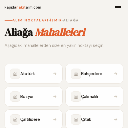
kapıda
nakit
alım.com
›
›
ALIM NOKTALARI
İZMIR
ALIAĞA
Menü
Aliağa
Mahalleleri
Aşağıdaki mahallelerden size en yakın noktayı seçin.
Ana Sayfa
Alım Noktala
Atatürk
Bahçedere
Hakkımızda
İletişim
Bozyer
Çakmaklı
WhatsApp 
Çaltılıdere
Çıtak