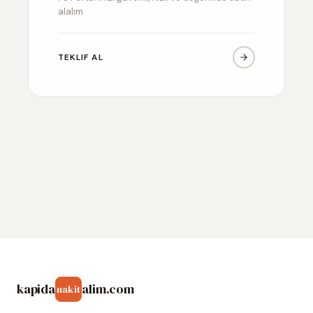
alalım
TEKLIF AL
kapida
alim.com
nakit