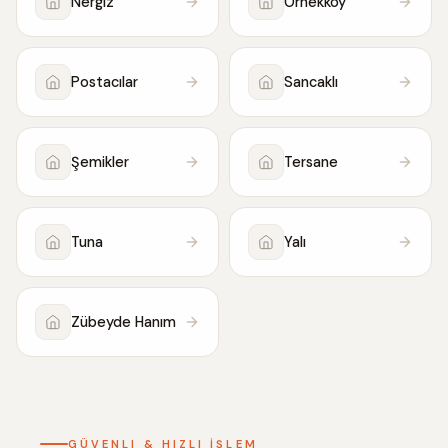
Nergiz
Örnekköy
Postacılar
Sancaklı
Şemikler
Tersane
Tuna
Yalı
Zübeyde Hanım
GÜVENLI & HIZLI İŞLEM