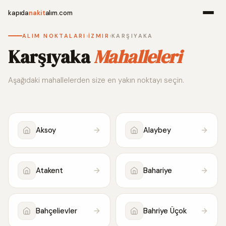
kapıda
nakit
alım.com
›
›
ALIM NOKTALARI
İZMIR
KARŞIYAKA
Menü
Karşıyaka
Mahalleleri
Aşağıdaki mahallelerden size en yakın noktayı seçin.
Ana Sayfa
Alım Noktala
Aksoy
Alaybey
Hakkımızda
İletişim
Atakent
Bahariye
WhatsApp 
Bahçelievler
Bahriye Üçok