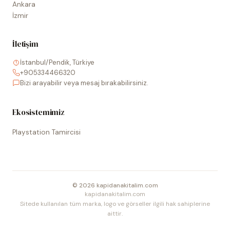
Ankara
İzmir
İletişim
İstanbul/Pendik, Türkiye
+905334466320
Bizi arayabilir veya mesaj bırakabilirsiniz.
Ekosistemimiz
Playstation Tamircisi
©
2026
kapidanakitalim.com
kapidanakitalim.com
Sitede kullanılan tüm marka, logo ve görseller ilgili hak sahiplerine
aittir.