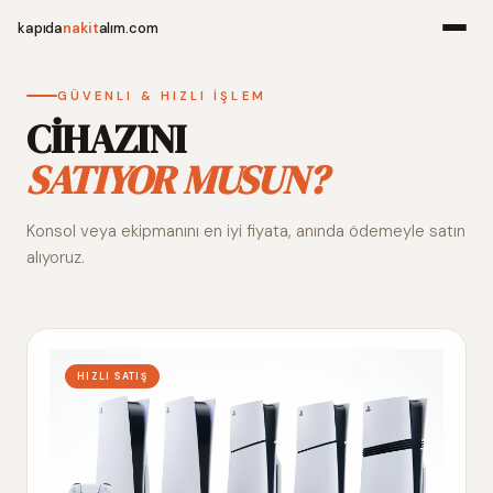
kapıda
nakit
alım.com
Menü
GÜVENLI & HIZLI İŞLEM
CİHAZINI
SATIYOR MUSUN?
Ana Sayfa
Konsol veya ekipmanını en iyi fiyata, anında ödemeyle satın
Alım Noktala
alıyoruz.
Hakkımızda
İletişim
HIZLI SATIŞ
WhatsApp 