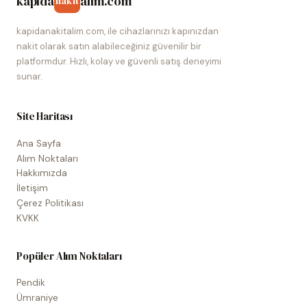
kapida
alim.com
nakit
kapidanakitalim.com, ile cihazlarınızı kapınızdan
nakit olarak satın alabileceğiniz güvenilir bir
platformdur. Hızlı, kolay ve güvenli satış deneyimi
sunar.
Site Haritası
Ana Sayfa
Alım Noktaları
Hakkımızda
İletişim
Çerez Politikası
KVKK
Popüler Alım Noktaları
Pendik
Ümraniye