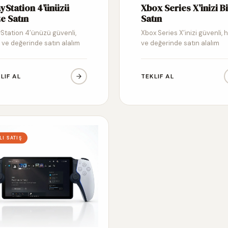
ayStation 4’ünüzü
Xbox Series X’inizi B
e Satın
Satın
yStation 4’ünüzü güvenli,
Xbox Series X’inizi güvenli, hı
ı ve değerinde satın alalım
ve değerinde satın alalım
LIF AL
TEKLIF AL
LI SATIŞ