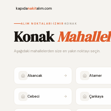
kapıda
nakit
alım.com
›
›
ALIM NOKTALARI
İZMIR
KONAK
Konak
Mahallel
Aşağıdaki mahallelerden size en yakın noktayı seçin.
Alsancak
Atamer
Cebeci
Çankaya