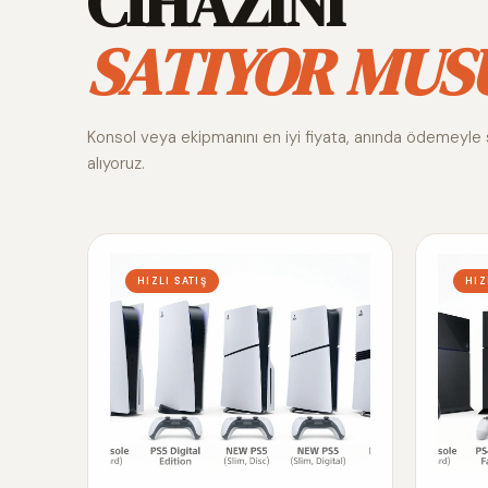
CİHAZINI
SATIYOR MUS
Konsol veya ekipmanını en iyi fiyata, anında ödemeyle 
alıyoruz.
HIZLI SATIŞ
HIZ