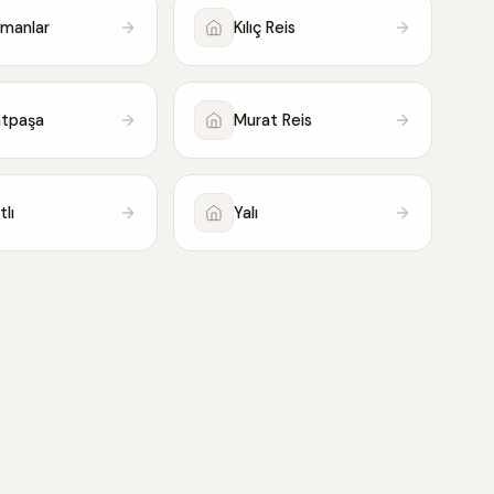
manlar
Kılıç Reis
atpaşa
Murat Reis
tlı
Yalı