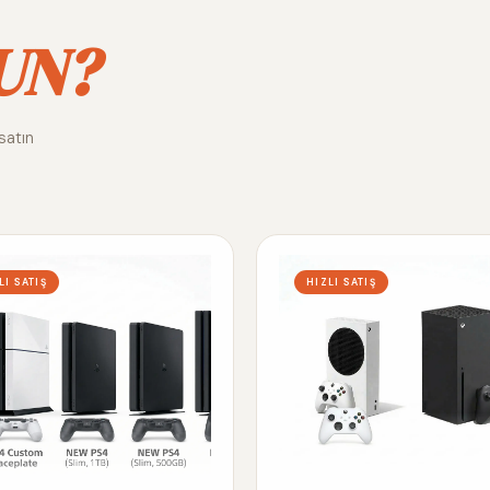
UN?
satın
LI SATIŞ
HIZLI SATIŞ