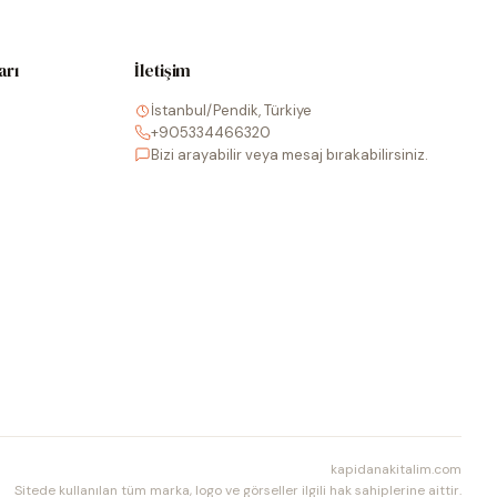
arı
İletişim
İstanbul/Pendik, Türkiye
+905334466320
Bizi arayabilir veya mesaj bırakabilirsiniz.
kapidanakitalim.com
Sitede kullanılan tüm marka, logo ve görseller ilgili hak sahiplerine aittir.