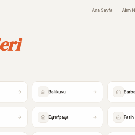
Ana Sayfa
Alım N
eri
Ballıkuyu
Barb
Eşrefpaşa
Fatih