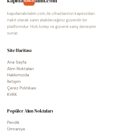
kapida
alim.com
nakit
kapidanakitalim.com, ile cihazlarınızı kapınızdan
nakit olarak satın alabileceğiniz güvenilir bir
platformdur. Hızlı, kolay ve güvenli satış deneyimi
sunar.
Site Haritası
Ana Sayfa
Alım Noktaları
Hakkımızda
İletişim
Çerez Politikası
KVKK
Popüler Alım Noktaları
Pendik
Ümraniye