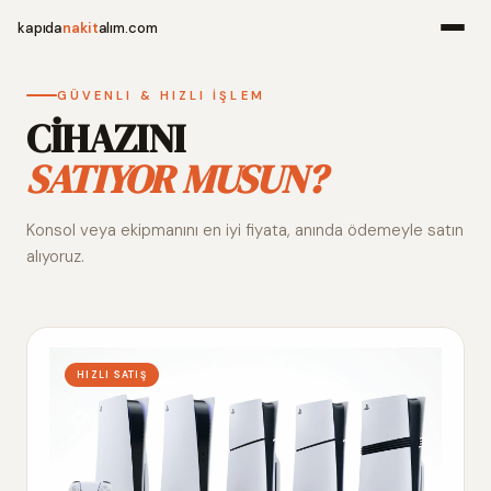
kapıda
nakit
alım.com
Menü
GÜVENLI & HIZLI İŞLEM
CİHAZINI
SATIYOR MUSUN?
Ana Sayfa
Konsol veya ekipmanını en iyi fiyata, anında ödemeyle satın
Alım Noktala
alıyoruz.
Hakkımızda
İletişim
HIZLI SATIŞ
WhatsApp 