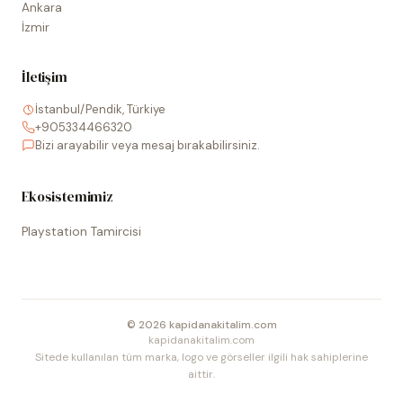
Ankara
İzmir
İletişim
İstanbul/Pendik, Türkiye
+905334466320
Bizi arayabilir veya mesaj bırakabilirsiniz.
Ekosistemimiz
Playstation Tamircisi
©
2026
kapidanakitalim.com
kapidanakitalim.com
Sitede kullanılan tüm marka, logo ve görseller ilgili hak sahiplerine
aittir.