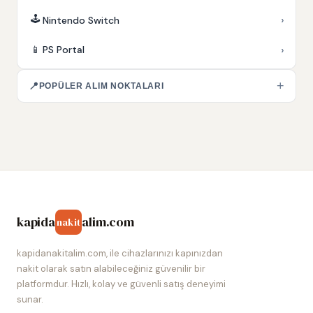
🕹️
›
Nintendo Switch
›
📱
PS Portal
+
📍
POPÜLER ALIM NOKTALARI
kapida
alim.com
nakit
kapidanakitalim.com, ile cihazlarınızı kapınızdan
nakit olarak satın alabileceğiniz güvenilir bir
platformdur. Hızlı, kolay ve güvenli satış deneyimi
sunar.