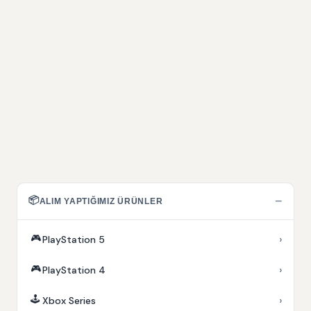
📦
−
ALIM YAPTIĞIMIZ ÜRÜNLER
🎮
›
PlayStation 5
🎮
›
PlayStation 4
🕹️
›
Xbox Series