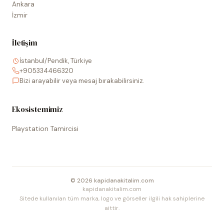
Ankara
İzmir
İletişim
İstanbul/Pendik, Türkiye
+905334466320
Bizi arayabilir veya mesaj bırakabilirsiniz.
Ekosistemimiz
Playstation Tamircisi
©
2026
kapidanakitalim.com
kapidanakitalim.com
Sitede kullanılan tüm marka, logo ve görseller ilgili hak sahiplerine
aittir.