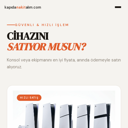
kapıda
nakit
alım.com
Menü
GÜVENLI & HIZLI İŞLEM
CİHAZINI
SATIYOR MUSUN?
Ana Sayfa
Konsol veya ekipmanını en iyi fiyata, anında ödemeyle satın
Alım Noktala
alıyoruz.
Hakkımızda
İletişim
HIZLI SATIŞ
WhatsApp 