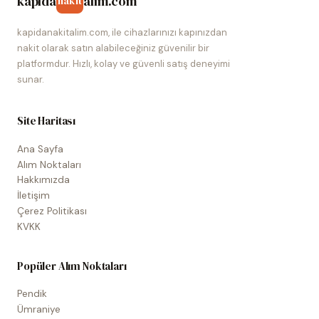
kapida
alim.com
nakit
kapidanakitalim.com, ile cihazlarınızı kapınızdan
nakit olarak satın alabileceğiniz güvenilir bir
platformdur. Hızlı, kolay ve güvenli satış deneyimi
sunar.
Site Haritası
Ana Sayfa
Alım Noktaları
Hakkımızda
İletişim
Çerez Politikası
KVKK
Popüler Alım Noktaları
Pendik
Ümraniye