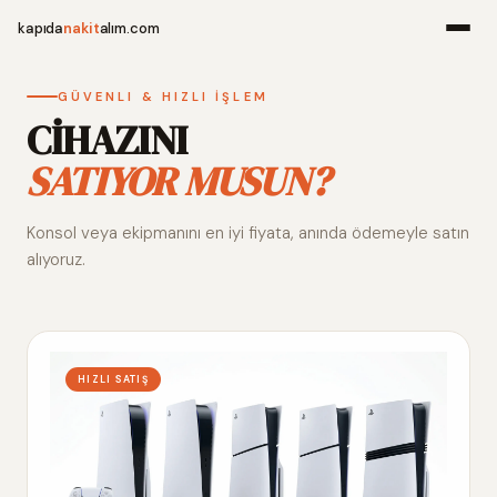
kapıda
nakit
alım.com
Menü
GÜVENLI & HIZLI İŞLEM
CİHAZINI
SATIYOR MUSUN?
Ana Sayfa
Konsol veya ekipmanını en iyi fiyata, anında ödemeyle satın
Alım Noktala
alıyoruz.
Hakkımızda
İletişim
HIZLI SATIŞ
WhatsApp 