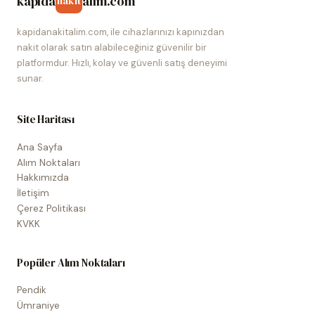
kapida
alim.com
nakit
kapidanakitalim.com, ile cihazlarınızı kapınızdan
nakit olarak satın alabileceğiniz güvenilir bir
platformdur. Hızlı, kolay ve güvenli satış deneyimi
sunar.
Site Haritası
Ana Sayfa
Alım Noktaları
Hakkımızda
İletişim
Çerez Politikası
KVKK
Popüler Alım Noktaları
Pendik
Ümraniye