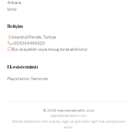
Ankara
İzmir
İletişim
İstanbul/Pendik, Türkiye
+905334466320
Bizi arayabilir veya mesaj bırakabilirsiniz.
Ekosistemimiz
Playstation Tamircisi
©
2026
kapidanakitalim.com
kapidanakitalim.com
Sitede kullanılan tüm marka, logo ve görseller ilgili hak sahiplerine
aittir.