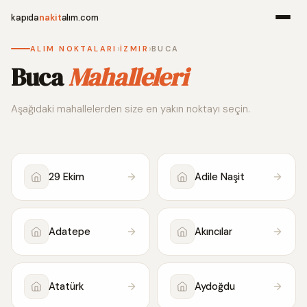
kapıda
nakit
alım.com
›
›
ALIM NOKTALARI
İZMIR
BUCA
Menü
Buca
Mahalleleri
Aşağıdaki mahallelerden size en yakın noktayı seçin.
Ana Sayfa
Alım Noktala
29 Ekim
Adile Naşit
Hakkımızda
İletişim
Adatepe
Akıncılar
WhatsApp 
Atatürk
Aydoğdu