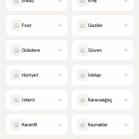
Er極
Enkaz
Fırat
Gaziler
Gökdere
Güven
Hürriyet
İnkılap
İzkent
Karacaağaç
Karanfil
Kaynaklar