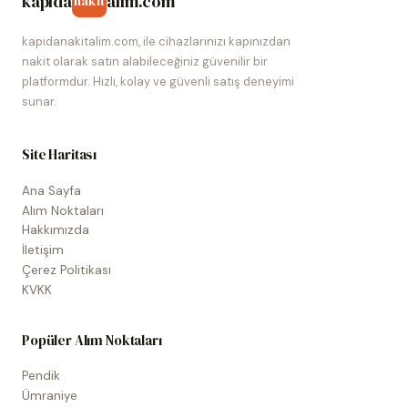
kapida
alim.com
nakit
kapidanakitalim.com, ile cihazlarınızı kapınızdan
nakit olarak satın alabileceğiniz güvenilir bir
platformdur. Hızlı, kolay ve güvenli satış deneyimi
sunar.
Site Haritası
Ana Sayfa
Alım Noktaları
Hakkımızda
İletişim
Çerez Politikası
KVKK
Popüler Alım Noktaları
Pendik
Ümraniye