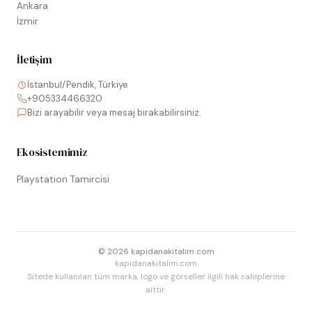
Ankara
İzmir
İletişim
İstanbul/Pendik, Türkiye
+905334466320
Bizi arayabilir veya mesaj bırakabilirsiniz.
Ekosistemimiz
Playstation Tamircisi
©
2026
kapidanakitalim.com
kapidanakitalim.com
Sitede kullanılan tüm marka, logo ve görseller ilgili hak sahiplerine
aittir.