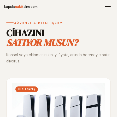
kapıda
nakit
alım.com
Menü
GÜVENLI & HIZLI İŞLEM
CİHAZINI
SATIYOR MUSUN?
Ana Sayfa
Konsol veya ekipmanını en iyi fiyata, anında ödemeyle satın
Alım Noktala
alıyoruz.
Hakkımızda
İletişim
HIZLI SATIŞ
WhatsApp 