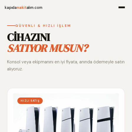
kapıda
nakit
alım.com
Menü
GÜVENLI & HIZLI İŞLEM
CİHAZINI
SATIYOR MUSUN?
Ana Sayfa
Konsol veya ekipmanını en iyi fiyata, anında ödemeyle satın
Alım Noktala
alıyoruz.
Hakkımızda
İletişim
HIZLI SATIŞ
WhatsApp 