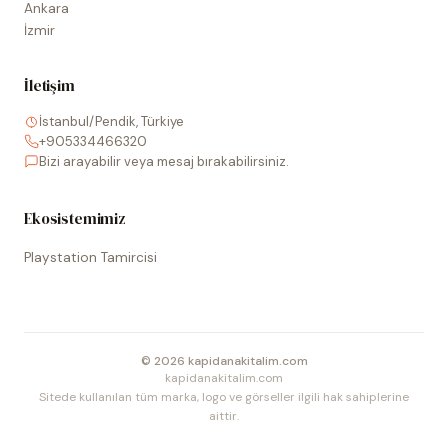
Ankara
İzmir
İletişim
İstanbul/Pendik, Türkiye
+905334466320
Bizi arayabilir veya mesaj bırakabilirsiniz.
Ekosistemimiz
Playstation Tamircisi
©
2026
kapidanakitalim.com
kapidanakitalim.com
Sitede kullanılan tüm marka, logo ve görseller ilgili hak sahiplerine
aittir.