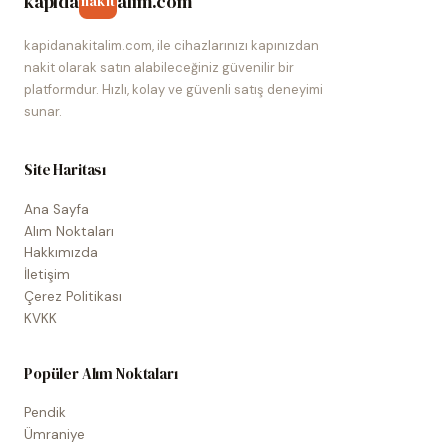
kapida
alim.com
nakit
kapidanakitalim.com, ile cihazlarınızı kapınızdan
nakit olarak satın alabileceğiniz güvenilir bir
platformdur. Hızlı, kolay ve güvenli satış deneyimi
sunar.
Site Haritası
Ana Sayfa
Alım Noktaları
Hakkımızda
İletişim
Çerez Politikası
KVKK
Popüler Alım Noktaları
Pendik
Ümraniye