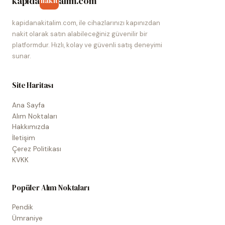
kapida
alim.com
nakit
kapidanakitalim.com, ile cihazlarınızı kapınızdan
nakit olarak satın alabileceğiniz güvenilir bir
platformdur. Hızlı, kolay ve güvenli satış deneyimi
sunar.
Site Haritası
Ana Sayfa
Alım Noktaları
Hakkımızda
İletişim
Çerez Politikası
KVKK
Popüler Alım Noktaları
Pendik
Ümraniye