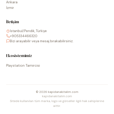
Ankara
İzmir
İletişim
İstanbul/Pendik, Türkiye
+905334466320
Bizi arayabilir veya mesaj bırakabilirsiniz.
Ekosistemimiz
Playstation Tamircisi
©
2026
kapidanakitalim.com
kapidanakitalim.com
Sitede kullanılan tüm marka, logo ve görseller ilgili hak sahiplerine
aittir.