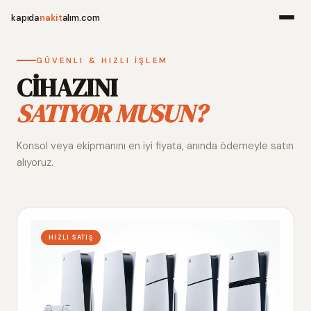
kapıda
nakit
alım.com
Menü
GÜVENLI & HIZLI İŞLEM
CİHAZINI
SATIYOR MUSUN?
Ana Sayfa
Konsol veya ekipmanını en iyi fiyata, anında ödemeyle satın
Alım Noktala
alıyoruz.
Hakkımızda
İletişim
HIZLI SATIŞ
WhatsApp 