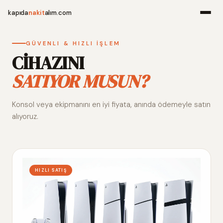
kapıda
nakit
alım.com
Menü
GÜVENLI & HIZLI İŞLEM
CİHAZINI
SATIYOR MUSUN?
Ana Sayfa
Konsol veya ekipmanını en iyi fiyata, anında ödemeyle satın
Alım Noktala
alıyoruz.
Hakkımızda
İletişim
HIZLI SATIŞ
WhatsApp 