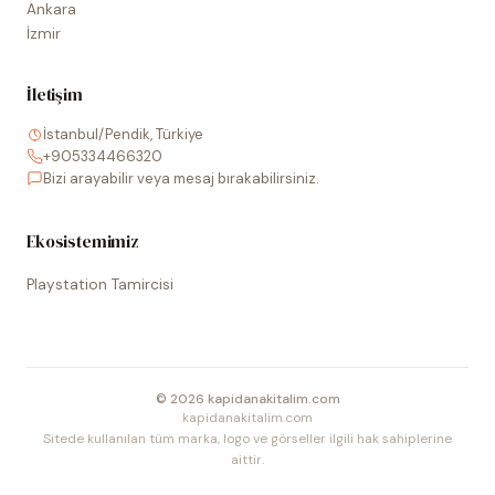
Ankara
İzmir
İletişim
İstanbul/Pendik, Türkiye
+905334466320
Bizi arayabilir veya mesaj bırakabilirsiniz.
Ekosistemimiz
Playstation Tamircisi
©
2026
kapidanakitalim.com
kapidanakitalim.com
Sitede kullanılan tüm marka, logo ve görseller ilgili hak sahiplerine
aittir.