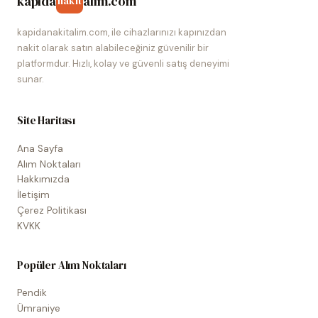
kapida
alim.com
nakit
kapidanakitalim.com, ile cihazlarınızı kapınızdan
nakit olarak satın alabileceğiniz güvenilir bir
platformdur. Hızlı, kolay ve güvenli satış deneyimi
sunar.
Site Haritası
Ana Sayfa
Alım Noktaları
Hakkımızda
İletişim
Çerez Politikası
KVKK
Popüler Alım Noktaları
Pendik
Ümraniye