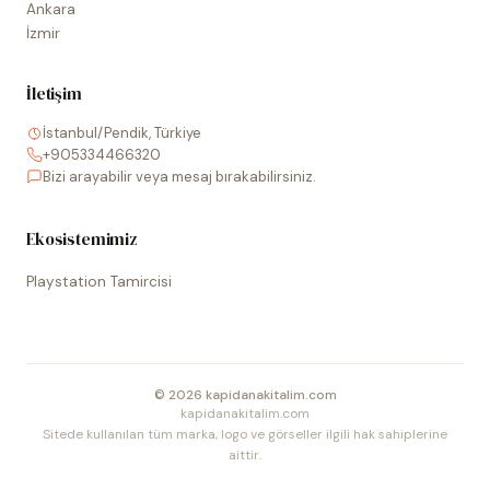
Ankara
İzmir
İletişim
İstanbul/Pendik, Türkiye
+905334466320
Bizi arayabilir veya mesaj bırakabilirsiniz.
Ekosistemimiz
Playstation Tamircisi
©
2026
kapidanakitalim.com
kapidanakitalim.com
Sitede kullanılan tüm marka, logo ve görseller ilgili hak sahiplerine
aittir.