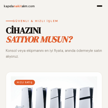
kapıda
nakit
alım.com
Menü
GÜVENLI & HIZLI İŞLEM
CİHAZINI
SATIYOR MUSUN?
Ana Sayfa
Konsol veya ekipmanını en iyi fiyata, anında ödemeyle satın
Alım Noktala
alıyoruz.
Hakkımızda
İletişim
HIZLI SATIŞ
WhatsApp 