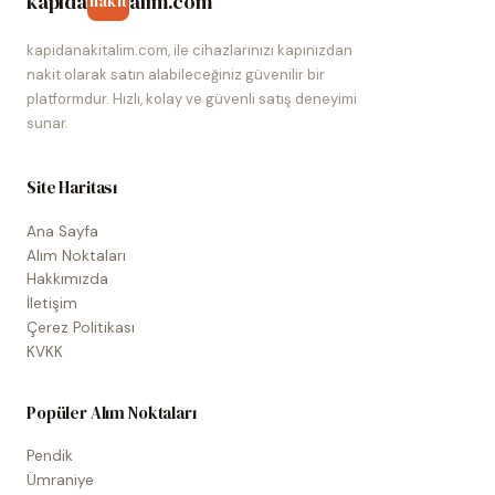
kapida
alim.com
nakit
kapidanakitalim.com, ile cihazlarınızı kapınızdan
nakit olarak satın alabileceğiniz güvenilir bir
platformdur. Hızlı, kolay ve güvenli satış deneyimi
sunar.
Site Haritası
Ana Sayfa
Alım Noktaları
Hakkımızda
İletişim
Çerez Politikası
KVKK
Popüler Alım Noktaları
Pendik
Ümraniye