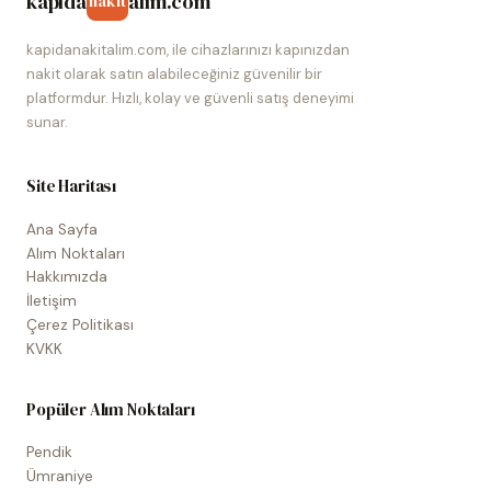
kapida
alim.com
nakit
kapidanakitalim.com, ile cihazlarınızı kapınızdan
nakit olarak satın alabileceğiniz güvenilir bir
platformdur. Hızlı, kolay ve güvenli satış deneyimi
sunar.
Site Haritası
Ana Sayfa
Alım Noktaları
Hakkımızda
İletişim
Çerez Politikası
KVKK
Popüler Alım Noktaları
Pendik
Ümraniye