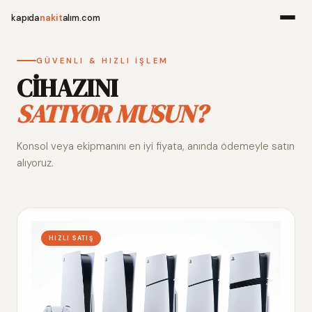
kapıda
nakit
alım.com
Menü
GÜVENLI & HIZLI İŞLEM
CİHAZINI
SATIYOR MUSUN?
Ana Sayfa
Konsol veya ekipmanını en iyi fiyata, anında ödemeyle satın
Alım Noktala
alıyoruz.
Hakkımızda
İletişim
HIZLI SATIŞ
WhatsApp 