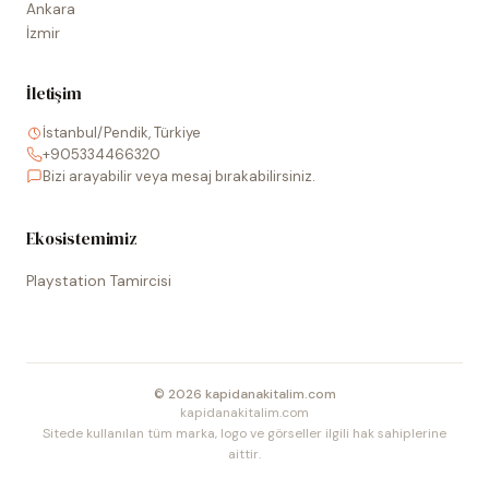
Ankara
İzmir
İletişim
İstanbul/Pendik, Türkiye
+905334466320
Bizi arayabilir veya mesaj bırakabilirsiniz.
Ekosistemimiz
Playstation Tamircisi
©
2026
kapidanakitalim.com
kapidanakitalim.com
Sitede kullanılan tüm marka, logo ve görseller ilgili hak sahiplerine
aittir.