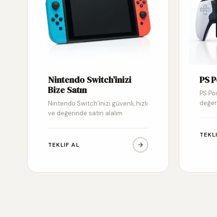
Nintendo Switch’inizi
PS P
Bize Satın
PS Por
değer
Nintendo Switch’inizi güvenli, hızlı
ve değerinde satın alalım
TEKL
TEKLIF AL