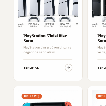
PlayStation 5’inizi Bize
Play
Satın
Satı
PlayStation 5’inizi güvenli, hızlı ve
PlaySt
değerinde satın alalım
ve de
TEKLIF AL
TEKL
HIZLI SATIŞ
HIZLI