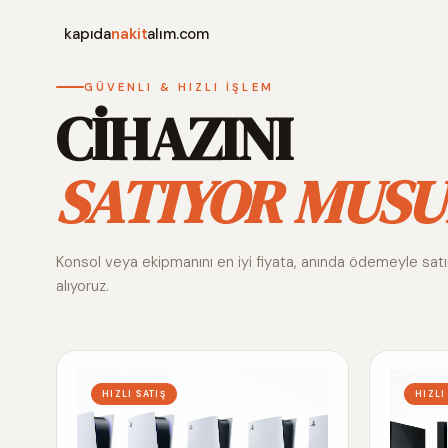
kapıda
nakit
alım.com
GÜVENLI & HIZLI İŞLEM
CİHAZINI
SATIYOR MUSU
Konsol veya ekipmanını en iyi fiyata, anında ödemeyle sat
alıyoruz.
HIZLI SATIŞ
HIZLI