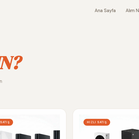
Ana Sayfa
Alım N
N?
ın
 SATIŞ
HIZLI SATIŞ