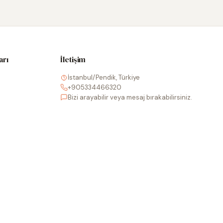
arı
İletişim
İstanbul/Pendik, Türkiye
+905334466320
Bizi arayabilir veya mesaj bırakabilirsiniz.