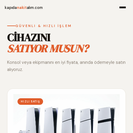
kapıda
nakit
alım.com
Menü
GÜVENLI & HIZLI İŞLEM
CİHAZINI
SATIYOR MUSUN?
Ana Sayfa
Konsol veya ekipmanını en iyi fiyata, anında ödemeyle satın
Alım Noktala
alıyoruz.
Hakkımızda
İletişim
HIZLI SATIŞ
WhatsApp 