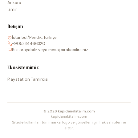
Ankara
İzmir
İletişim
İstanbul/Pendik, Türkiye
+905334466320
Bizi arayabilir veya mesaj bırakabilirsiniz.
Ekosistemimiz
Playstation Tamircisi
©
2026
kapidanakitalim.com
kapidanakitalim.com
Sitede kullanılan tüm marka, logo ve görseller ilgili hak sahiplerine
aittir.