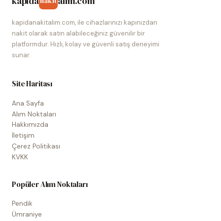
kapida
alim.com
nakit
kapidanakitalim.com, ile cihazlarınızı kapınızdan
nakit olarak satın alabileceğiniz güvenilir bir
platformdur. Hızlı, kolay ve güvenli satış deneyimi
sunar.
Site Haritası
Ana Sayfa
Alım Noktaları
Hakkımızda
İletişim
Çerez Politikası
KVKK
Popüler Alım Noktaları
Pendik
Ümraniye