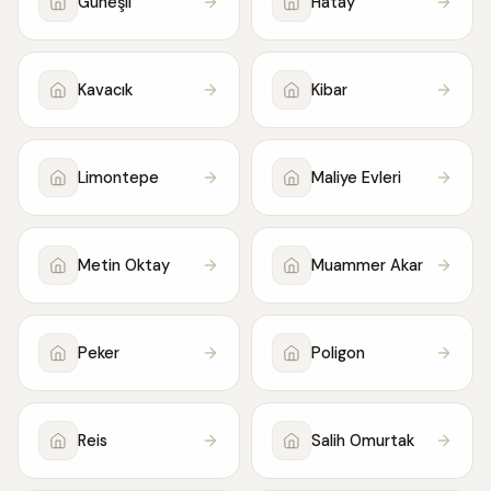
Güneşli
Hatay
Kavacık
Kibar
Limontepe
Maliye Evleri
Metin Oktay
Muammer Akar
Peker
Poligon
Reis
Salih Omurtak