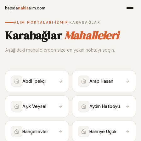
kapıda
nakit
alım.com
›
›
ALIM NOKTALARI
İZMIR
KARABAĞLAR
Menü
Karabağlar
Mahalleleri
Aşağıdaki mahallelerden size en yakın noktayı seçin.
Ana Sayfa
Alım Noktala
Abdi İpekçi
Arap Hasan
Hakkımızda
İletişim
Aşık Veysel
Aydın Hatboyu
WhatsApp 
Bahçelievler
Bahriye Üçok