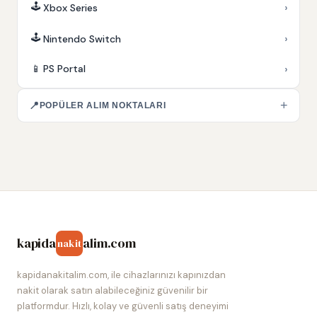
🕹️
›
Xbox Series
🕹️
›
Nintendo Switch
›
📱
PS Portal
+
📍
POPÜLER ALIM NOKTALARI
kapida
alim.com
nakit
kapidanakitalim.com, ile cihazlarınızı kapınızdan
nakit olarak satın alabileceğiniz güvenilir bir
platformdur. Hızlı, kolay ve güvenli satış deneyimi