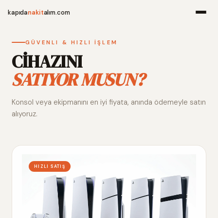
kapıda
nakit
alım.com
Menü
GÜVENLI & HIZLI İŞLEM
CİHAZINI
SATIYOR MUSUN?
Ana Sayfa
Konsol veya ekipmanını en iyi fiyata, anında ödemeyle satın
Alım Noktala
alıyoruz.
Hakkımızda
İletişim
HIZLI SATIŞ
WhatsApp 