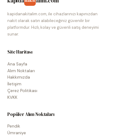
kapida
alim.com
nakit
kapidanakitalim.com, ile cihazlarınızı kapınızdan
nakit olarak satın alabileceğiniz güvenilir bir
platformdur. Hızlı, kolay ve güvenli satış deneyimi
sunar.
Site Haritası
Ana Sayfa
Alım Noktaları
Hakkımızda
İletişim
Çerez Politikası
KVKK
Popüler Alım Noktaları
Pendik
Ümraniye