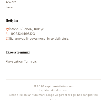
Ankara
İzmir
İletişim
İstanbul/Pendik, Türkiye
+905334466320
Bizi arayabilir veya mesaj bırakabilirsiniz.
Ekosistemimiz
Playstation Tamircisi
©
2026
kapidanakitalim.com
kapidanakitalim.com
Sitede kullanılan tüm marka, logo ve görseller ilgili hak sahiplerine
aittir.