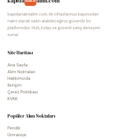
kapida
alim.com
nakit
kapidanakitalim.com, ile cihazlarınızı kapınızdan
nakit olarak satın alabileceğiniz güvenilir bir
platformdur. Hızlı, kolay ve güvenli satış deneyimi
sunar.
Site Haritası
Ana Sayfa
Alım Noktaları
Hakkımızda
İletişim
Çerez Politikası
KVKK
Popüler Alım Noktaları
Pendik
Ümraniye