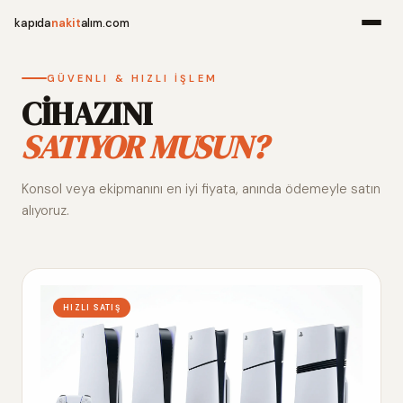
kapıda
nakit
alım.com
Menü
GÜVENLI & HIZLI İŞLEM
CİHAZINI
SATIYOR MUSUN?
Ana Sayfa
Konsol veya ekipmanını en iyi fiyata, anında ödemeyle satın
Alım Noktala
alıyoruz.
Hakkımızda
İletişim
HIZLI SATIŞ
WhatsApp 