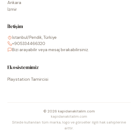
Ankara
İzmir
İletişim
İstanbul/Pendik, Türkiye
+905334466320
Bizi arayabilir veya mesaj bırakabilirsiniz.
Ekosistemimiz
Playstation Tamircisi
©
2026
kapidanakitalim.com
kapidanakitalim.com
Sitede kullanılan tüm marka, logo ve görseller ilgili hak sahiplerine
aittir.