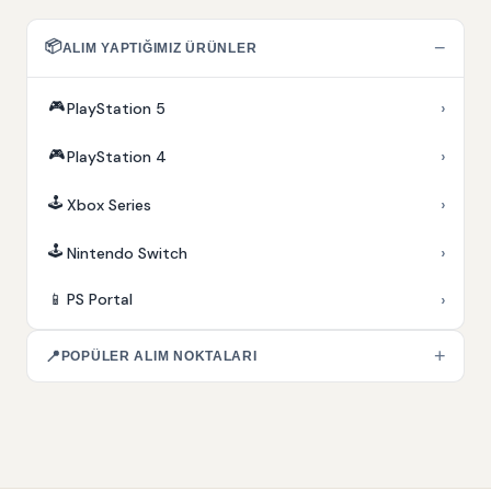
📦
−
ALIM YAPTIĞIMIZ ÜRÜNLER
🎮
›
PlayStation 5
🎮
›
PlayStation 4
🕹️
›
Xbox Series
🕹️
›
Nintendo Switch
›
📱
PS Portal
+
📍
POPÜLER ALIM NOKTALARI