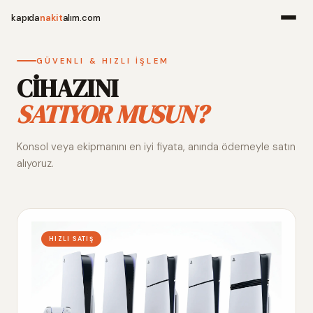
kapıda
nakit
alım.com
Menü
GÜVENLI & HIZLI İŞLEM
CİHAZINI
SATIYOR MUSUN?
Ana Sayfa
Konsol veya ekipmanını en iyi fiyata, anında ödemeyle satın
Alım Noktala
alıyoruz.
Hakkımızda
İletişim
HIZLI SATIŞ
WhatsApp 