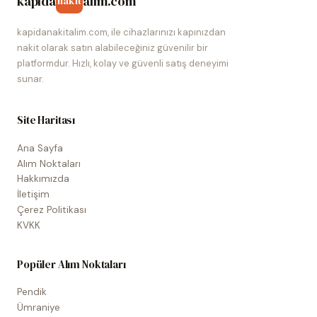
kapida
alim.com
nakit
kapidanakitalim.com, ile cihazlarınızı kapınızdan
nakit olarak satın alabileceğiniz güvenilir bir
platformdur. Hızlı, kolay ve güvenli satış deneyimi
sunar.
Site Haritası
Ana Sayfa
Alım Noktaları
Hakkımızda
İletişim
Çerez Politikası
KVKK
Popüler Alım Noktaları
Pendik
Ümraniye