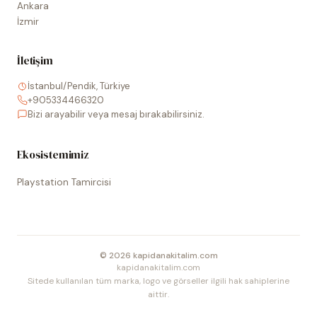
Ankara
İzmir
İletişim
İstanbul/Pendik, Türkiye
+905334466320
Bizi arayabilir veya mesaj bırakabilirsiniz.
Ekosistemimiz
Playstation Tamircisi
©
2026
kapidanakitalim.com
kapidanakitalim.com
Sitede kullanılan tüm marka, logo ve görseller ilgili hak sahiplerine
aittir.