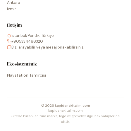
Ankara
İzmir
İletişim
İstanbul/Pendik, Türkiye
+905334466320
Bizi arayabilir veya mesaj bırakabilirsiniz.
Ekosistemimiz
Playstation Tamircisi
©
2026
kapidanakitalim.com
kapidanakitalim.com
Sitede kullanılan tüm marka, logo ve görseller ilgili hak sahiplerine
aittir.