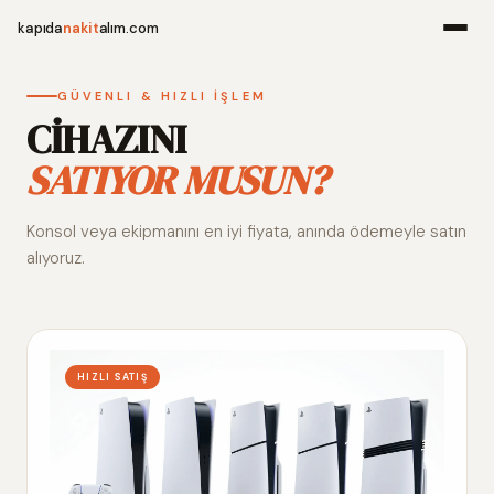
kapıda
nakit
alım.com
Menü
GÜVENLI & HIZLI İŞLEM
CİHAZINI
SATIYOR MUSUN?
Ana Sayfa
Konsol veya ekipmanını en iyi fiyata, anında ödemeyle satın
Alım Noktala
alıyoruz.
Hakkımızda
İletişim
HIZLI SATIŞ
WhatsApp 