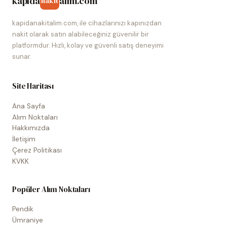
kapida
alim.com
nakit
kapidanakitalim.com, ile cihazlarınızı kapınızdan
nakit olarak satın alabileceğiniz güvenilir bir
platformdur. Hızlı, kolay ve güvenli satış deneyimi
sunar.
Site Haritası
Ana Sayfa
Alım Noktaları
Hakkımızda
İletişim
Çerez Politikası
KVKK
Popüler Alım Noktaları
Pendik
Ümraniye