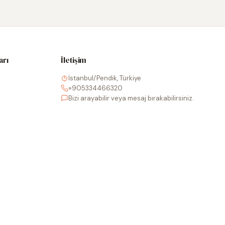
arı
İletişim
İstanbul/Pendik, Türkiye
+905334466320
Bizi arayabilir veya mesaj bırakabilirsiniz.