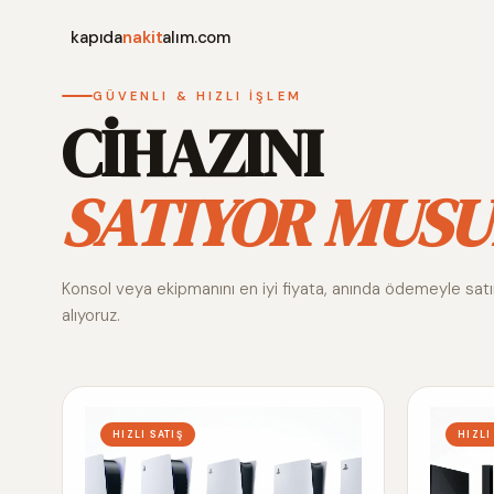
kapıda
nakit
alım.com
GÜVENLI & HIZLI İŞLEM
CİHAZINI
SATIYOR MUSU
Konsol veya ekipmanını en iyi fiyata, anında ödemeyle sat
alıyoruz.
HIZLI SATIŞ
HIZLI