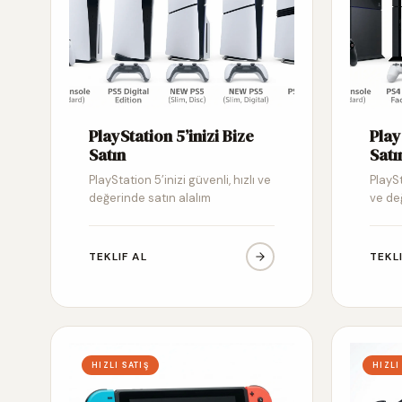
PlayStation 5’inizi Bize
Play
Satın
Satı
PlayStation 5’inizi güvenli, hızlı ve
PlaySt
değerinde satın alalım
ve de
TEKLIF AL
TEKL
HIZLI SATIŞ
HIZLI