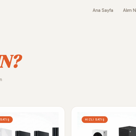
Ana Sayfa
Alım N
N?
ın
 SATIŞ
HIZLI SATIŞ