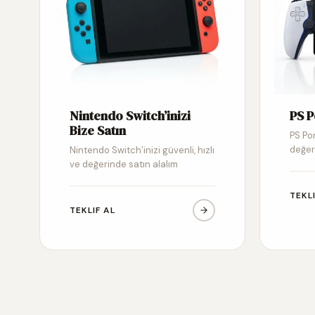
Nintendo Switch’inizi
PS P
Bize Satın
PS Por
değer
Nintendo Switch’inizi güvenli, hızlı
ve değerinde satın alalım
TEKL
TEKLIF AL