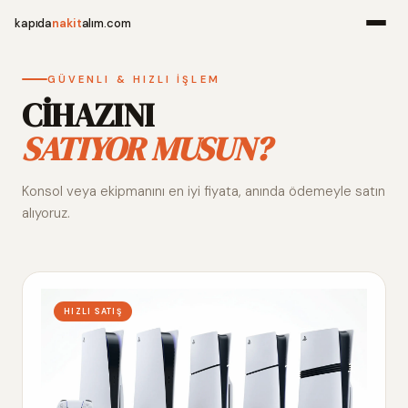
kapıda
nakit
alım.com
Menü
GÜVENLI & HIZLI İŞLEM
CİHAZINI
SATIYOR MUSUN?
Ana Sayfa
Konsol veya ekipmanını en iyi fiyata, anında ödemeyle satın
Alım Noktala
alıyoruz.
Hakkımızda
İletişim
HIZLI SATIŞ
WhatsApp 