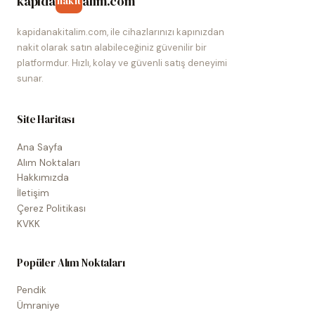
kapida
alim.com
nakit
kapidanakitalim.com, ile cihazlarınızı kapınızdan
nakit olarak satın alabileceğiniz güvenilir bir
platformdur. Hızlı, kolay ve güvenli satış deneyimi
sunar.
Site Haritası
Ana Sayfa
Alım Noktaları
Hakkımızda
İletişim
Çerez Politikası
KVKK
Popüler Alım Noktaları
Pendik
Ümraniye