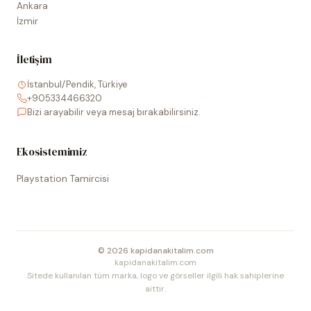
Ankara
İzmir
İletişim
İstanbul/Pendik, Türkiye
+905334466320
Bizi arayabilir veya mesaj bırakabilirsiniz.
Ekosistemimiz
Playstation Tamircisi
©
2026
kapidanakitalim.com
kapidanakitalim.com
Sitede kullanılan tüm marka, logo ve görseller ilgili hak sahiplerine
aittir.