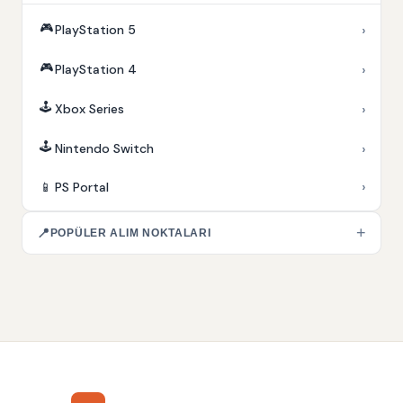
🎮
›
PlayStation 5
🎮
›
PlayStation 4
🕹️
›
Xbox Series
🕹️
›
Nintendo Switch
›
📱
PS Portal
+
📍
POPÜLER ALIM NOKTALARI