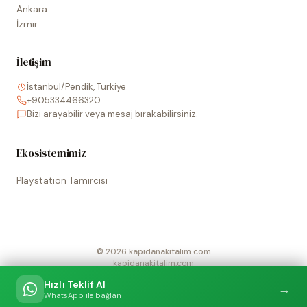
Ankara
İzmir
İletişim
İstanbul/Pendik, Türkiye
+905334466320
Bizi arayabilir veya mesaj bırakabilirsiniz.
Ekosistemimiz
Playstation Tamircisi
©
2026
kapidanakitalim.com
kapidanakitalim.com
Sitede kullanılan tüm marka, logo ve görseller ilgili hak sahiplerine
Hızlı Teklif Al
→
aittir.
WhatsApp ile bağlan