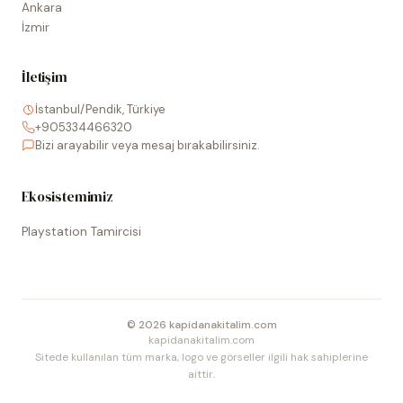
Ankara
İzmir
İletişim
İstanbul/Pendik, Türkiye
+905334466320
Bizi arayabilir veya mesaj bırakabilirsiniz.
Ekosistemimiz
Playstation Tamircisi
©
2026
kapidanakitalim.com
kapidanakitalim.com
Sitede kullanılan tüm marka, logo ve görseller ilgili hak sahiplerine
aittir.