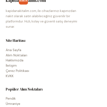
kapida
alim.com
nakit
kapidanakitalim.com, ile cihazlarınızı kapınızdan
nakit olarak satın alabileceğiniz güvenilir bir
platformdur. Hızlı, kolay ve güvenli satış deneyimi
sunar.
Site Haritası
Ana Sayfa
Alım Noktaları
Hakkımızda
İletişim
Çerez Politikası
KVKK
Popüler Alım Noktaları
Pendik
Ümraniye