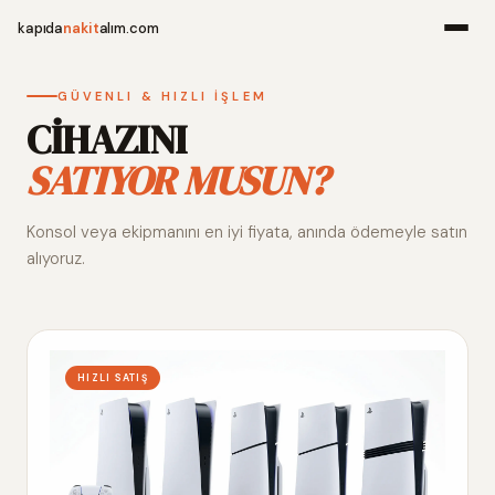
kapıda
nakit
alım.com
Menü
GÜVENLI & HIZLI İŞLEM
CİHAZINI
SATIYOR MUSUN?
Ana Sayfa
Konsol veya ekipmanını en iyi fiyata, anında ödemeyle satın
Alım Noktala
alıyoruz.
Hakkımızda
İletişim
HIZLI SATIŞ
WhatsApp 