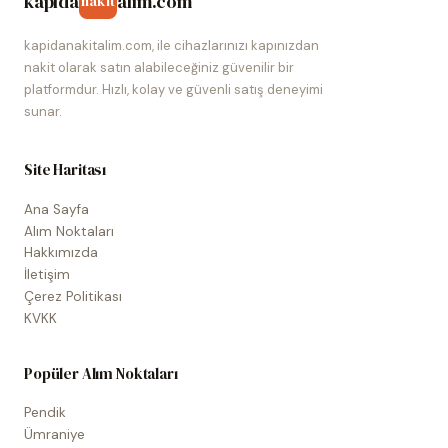
kapida
alim.com
nakit
kapidanakitalim.com, ile cihazlarınızı kapınızdan
nakit olarak satın alabileceğiniz güvenilir bir
platformdur. Hızlı, kolay ve güvenli satış deneyimi
sunar.
Site Haritası
Ana Sayfa
Alım Noktaları
Hakkımızda
İletişim
Çerez Politikası
KVKK
Popüler Alım Noktaları
Pendik
Ümraniye