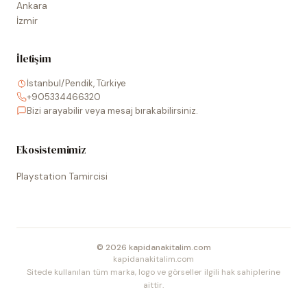
Ankara
İzmir
İletişim
İstanbul/Pendik, Türkiye
+905334466320
Bizi arayabilir veya mesaj bırakabilirsiniz.
Ekosistemimiz
Playstation Tamircisi
©
2026
kapidanakitalim.com
kapidanakitalim.com
Sitede kullanılan tüm marka, logo ve görseller ilgili hak sahiplerine
aittir.