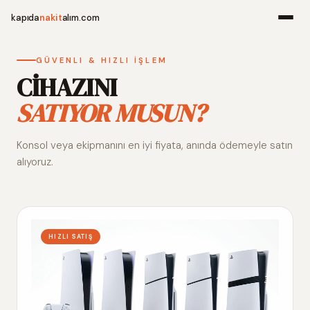
kapıda
nakit
alım.com
Menü
GÜVENLI & HIZLI İŞLEM
CİHAZINI
SATIYOR MUSUN?
Ana Sayfa
Konsol veya ekipmanını en iyi fiyata, anında ödemeyle satın
Alım Noktala
alıyoruz.
Hakkımızda
İletişim
HIZLI SATIŞ
WhatsApp 