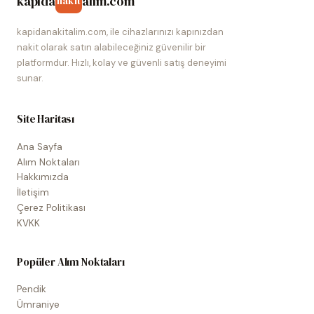
kapida
alim.com
nakit
kapidanakitalim.com, ile cihazlarınızı kapınızdan
nakit olarak satın alabileceğiniz güvenilir bir
platformdur. Hızlı, kolay ve güvenli satış deneyimi
sunar.
Site Haritası
Ana Sayfa
Alım Noktaları
Hakkımızda
İletişim
Çerez Politikası
KVKK
Popüler Alım Noktaları
Pendik
Ümraniye