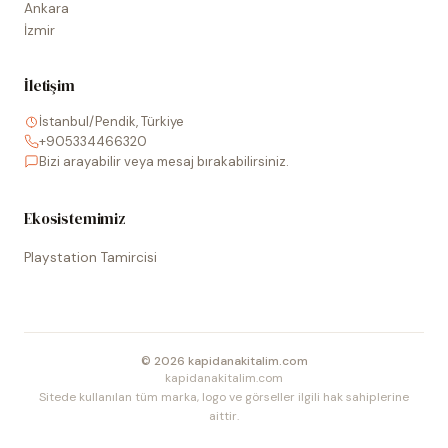
Ankara
İzmir
İletişim
İstanbul/Pendik, Türkiye
+905334466320
Bizi arayabilir veya mesaj bırakabilirsiniz.
Ekosistemimiz
Playstation Tamircisi
©
2026
kapidanakitalim.com
kapidanakitalim.com
Sitede kullanılan tüm marka, logo ve görseller ilgili hak sahiplerine
aittir.