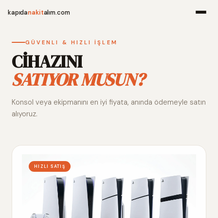
kapıda
nakit
alım.com
Menü
GÜVENLI & HIZLI İŞLEM
CİHAZINI
SATIYOR MUSUN?
Ana Sayfa
Konsol veya ekipmanını en iyi fiyata, anında ödemeyle satın
Alım Noktala
alıyoruz.
Hakkımızda
İletişim
HIZLI SATIŞ
WhatsApp 